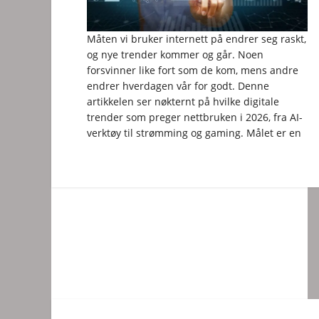
Måten vi bruker internett på endrer seg raskt,
og nye trender kommer og går. Noen
forsvinner like fort som de kom, mens andre
endrer hverdagen vår for godt. Denne
artikkelen ser nøkternt på hvilke digitale
trender som preger nettbruken i 2026, fra AI-
verktøy til strømming og gaming. Målet er en