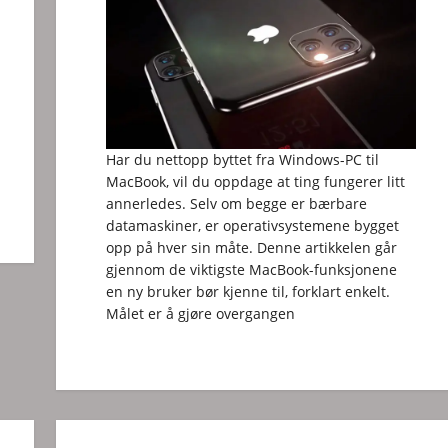
Har du nettopp byttet fra Windows-PC til
MacBook, vil du oppdage at ting fungerer litt
annerledes. Selv om begge er bærbare
datamaskiner, er operativsystemene bygget
opp på hver sin måte. Denne artikkelen går
gjennom de viktigste MacBook-funksjonene
en ny bruker bør kjenne til, forklart enkelt.
Målet er å gjøre overgangen