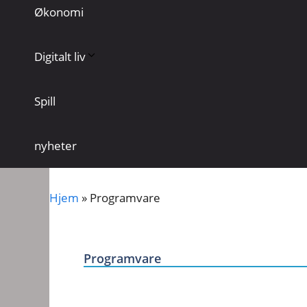
Økonomi
Digitalt liv
Spill
nyheter
Hjem
»
Programvare
Programvare