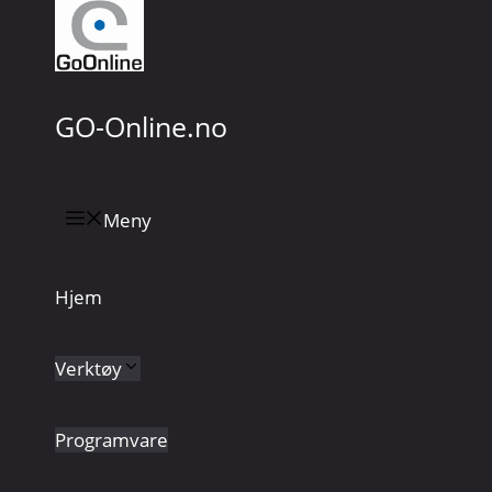
Hopp
til
innhold
GO-Online.no
Meny
Hjem
Verktøy
Programvare