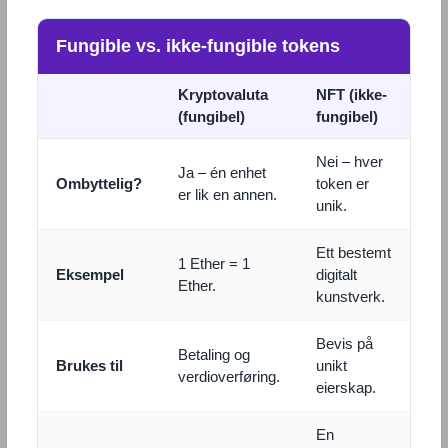
Fungible vs. ikke-fungible tokens
Kryptovaluta
NFT (ikke-
(fungibel)
fungibel)
Nei – hver
Ja – én enhet
Ombyttelig?
token er
er lik en annen.
unik.
Ett bestemt
1 Ether = 1
Eksempel
digitalt
Ether.
kunstverk.
Bevis på
Betaling og
Brukes til
unikt
verdioverføring.
eierskap.
En