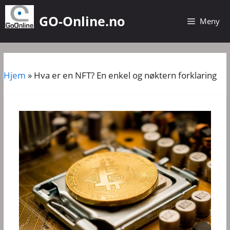
Hopp
GO-Online.no
til
Meny
innhold
Hjem
»
Hva er en NFT? En enkel og nøktern forklaring